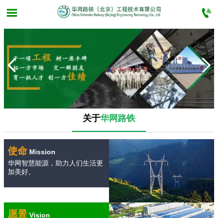



首页

关于华网路铁

业务范围

新闻中心
关于
华网路铁

工程案例
使命
Mission

招聘专栏
华网智慧能源，助力人们生活更
加美好。

联系我们
愿景
Vision