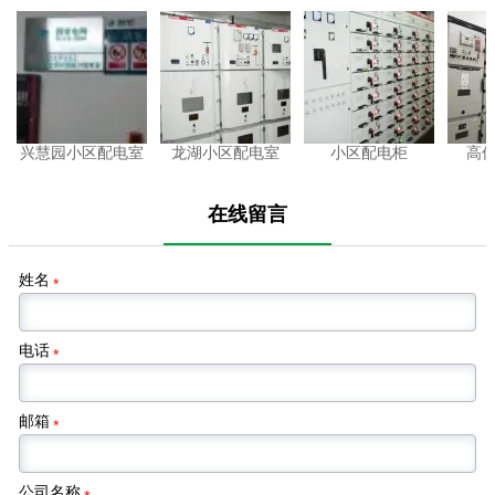
兴慧园小区配电室
龙湖小区配电室
小区配电柜
高
在线留言
姓名
*
电话
*
邮箱
*
公司名称