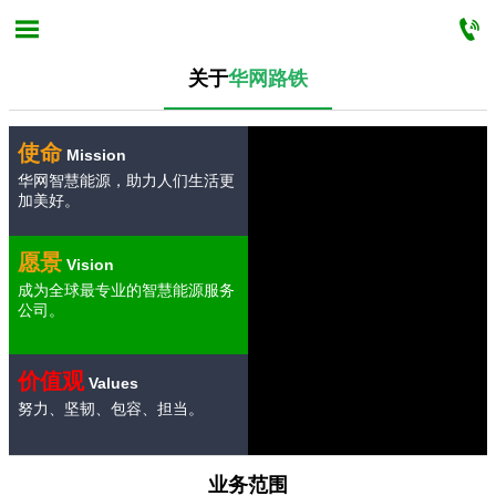


关于
华网路铁

首页

关于华网路铁
使命
Mission
华网智慧能源，助力人们生活更

业务范围
加美好。

新闻中心
愿景
Vision
成为全球最专业的智慧能源服务

工程案例
公司。

招聘专栏
价值观
Values
努力、坚韧、包容、担当。

联系我们
业务范围